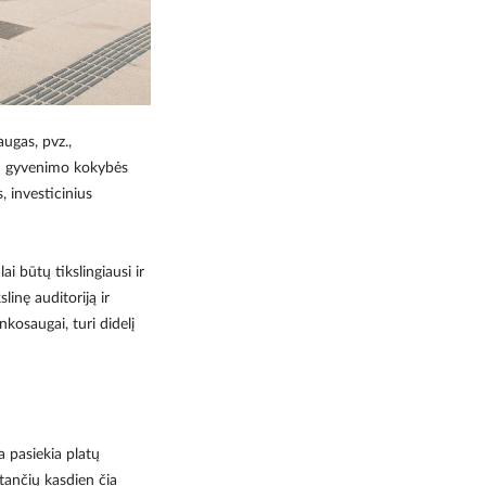
ugas, pvz.,
ntį gyvenimo kokybės
, investicinius
i būtų tikslingiausi ir
linę auditoriją ir
nkosaugai, turi didelį
 pasiekia platų
stančių kasdien čia