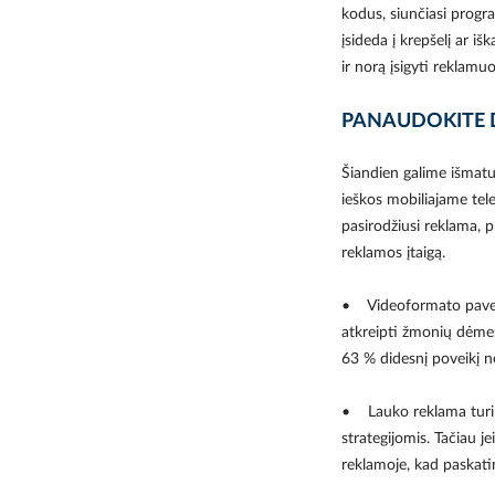
kodus, siunčiasi progra
įsideda į krepšelį ar i
ir norą įsigyti reklam
PANAUDOKITE 
Šiandien galime išmatu
ieškos mobiliajame tel
pasirodžiusi reklama, p
reklamos įtaigą.
• Videoformato paveik
atkreipti žmonių dėmes
63 % didesnį poveikį ne
• Lauko reklama turi s
strategijomis. Tačiau j
reklamoje, kad paskati