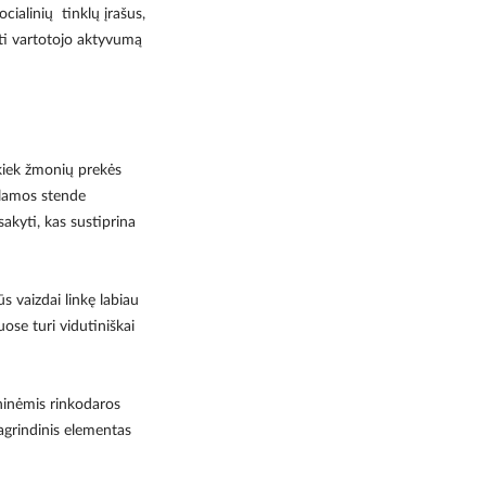
ocialinių tinklų įrašus,
inti vartotojo aktyvumą
 kiek žmonių prekės
klamos stende
akyti, kas sustiprina
 vaizdai linkę labiau
ose turi vidutiniškai
eninėmis rinkodaros
pagrindinis elementas