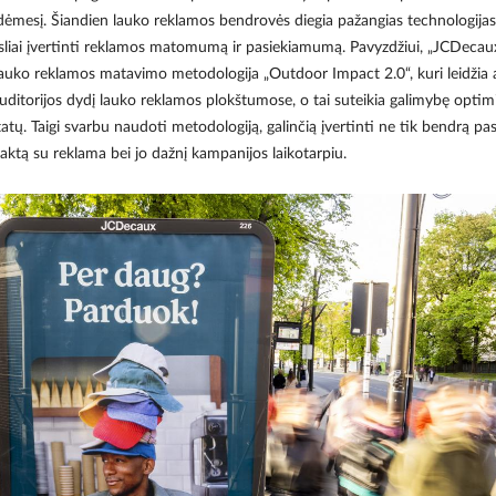
ėmesį. Šiandien lauko reklamos bendrovės diegia pažangias technologijas, 
iai įvertinti reklamos matomumą ir pasiekiamumą. Pavyzdžiui, „JCDecaux
uko reklamos matavimo metodologija „Outdoor Impact 2.0“, kuri leidžia 
auditorijos dydį lauko reklamos plokštumose, o tai suteikia galimybę optim
tatų. Taigi svarbu naudoti metodologiją, galinčią įvertinti ne tik bendrą pa
taktą su reklama bei jo dažnį kampanijos laikotarpiu.