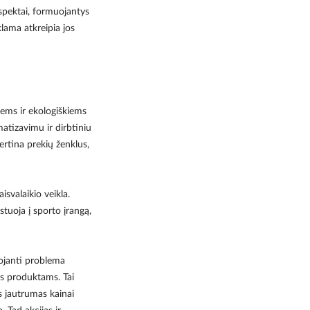
aspektai, formuojantys
klama atkreipia jos
iems ir ekologiškiems
atizavimu ir dirbtiniu
ertina prekių ženklus,
aisvalaikio veikla.
tuoja į sporto įrangą,
ojanti problema
ms produktams. Tai
s jautrumas kainai