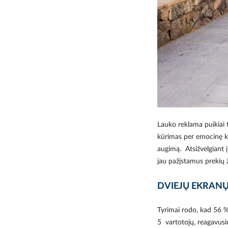
Lauko reklama puikiai t
kūrimas per emocinę ko
augimą. Atsižvelgiant į 
jau pažįstamus prekių ž
DVIEJŲ EKRANŲ
Tyrimai rodo, kad 56 %
5 vartotojų, reagavusi