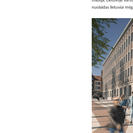
mažėja, Lietuvoje varto
nuolaidas lietuviai mėg