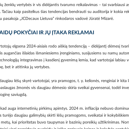
kių ženklų vertybės ir vis didėjantis tvarumo reikalavimas – tai svarbiausi 
 Tačiau kaip pasitelkus šias tendencijas bendrauti su auditorija ir kokia re
au pasakoja „JCDecaux Lietuva“ rinkodaros vadovė Jūratė Mizarė.
IDŲ POKYČIAI IR JŲ ĮTAKA REKLAMAI
totojų elgsena 2024-aisiais rodo aiškią tendenciją – didėjantį dėmesį tvar
is augančias išlaidas išmaniesiems įrenginiams, susijusiems su namų autom
echnologijų integravimas į kasdienį gyvenimą lemia, kad vartotojai labiau v
ę, bet ir atitinka jų vertybes.
daugiau lėšų skyrė vartotojai, yra pramogos, t. y. kelionės, renginiai ir kita l
aslaugas žmonės vis daugiau dėmesio skiria sveikai gyvensenai, todėl inves
ologinę saviugdą.
kad auga internetinių pirkimų apimtys. 2024 m. infliacija nebuvo dominu
s turėjo daugiau galimybių skirti lėšų pramogoms, sveikatai ir kokybiškie
 metų, kai prioritetas buvo taupymas ir bazinių poreikių užtikrinimas. Nor