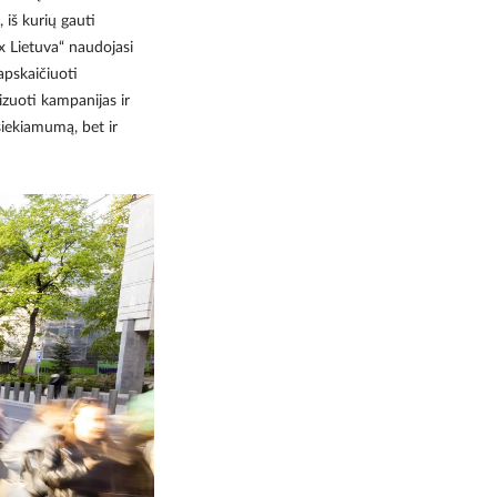
iš kurių gauti
 Lietuva“ naudojasi
apskaičiuoti
izuoti kampanijas ir
siekiamumą, bet ir