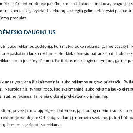
mėles, ieško internetinėje paieškoje ar socialiniuose tinkluose, reaguoja į s
škart nusiperka. Taigi vykdant 2 ekranų strategiją galima efektyviai paspart
uojamą produktą.
DĖMESIO DAUGIKLIUS
oti lauko reklamos auditoriją, kuri matys lauko reklamą, galime pasakyti,
efone paskatinti lauko reklamos. Bet kiek dėmesio patrauks pati lauko re
riklauso nuo jos kūrybiškumo. Pasitelkus neurologinius tyrimus, galima pas
umas yra viena iš skaitmeninės lauko reklamos augimo priežasčių. Ryškūs
į. Neurologiniai tyrimai rodo, kad skaitmeninė lauko reklama lauko ekranu
i statinė reklama. Tai lemia didesnį prekės ženklo įsiminimą.
tiprų poveikį vartotojų elgesiui internete, ją naudinga derinti su skaitm
ei reklamoje naudojate QR kodą, vedantį į interneto svetainę, jis turi būti 
ntų žmones sąveikauti su reklama.