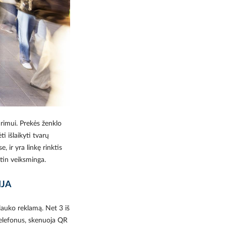
ūrimui. Prekės ženklo
 išlaikyti tvarų
, ir yra linkę rinktis
itin veiksminga.
IJA
lauko reklamą. Net 3 iš
telefonus, skenuoja QR