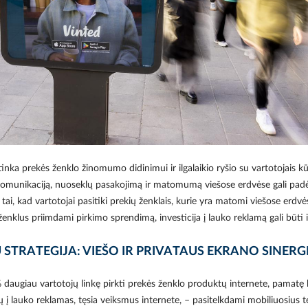
inka prekės ženklo žinomumo didinimui ir ilgalaikio ryšio su vartotojais k
munikaciją, nuoseklų pasakojimą ir matomumą viešose erdvėse gali padėti
tai, kad vartotojai pasitiki prekių ženklais, kurie yra matomi viešose erdvėse
enklus priimdami pirkimo sprendimą, investicija į lauko reklamą gali būti 
 STRATEGIJA: VIEŠO IR PRIVATAUS EKRANO SINERG
 daugiau vartotojų linkę pirkti prekės ženklo produktų internete, pamatę 
ų į lauko reklamas, tęsia veiksmus internete, – pasitelkdami mobiliuosius 