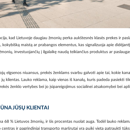
ija, kad Lietuvoje daugiau žmonių perka aukštesnės klasės prekes ir pasla
us, kokybišką maistą ar prabangos elementus, kas signalizuoja apie didėja
 žmonių, investuojančių į ilgalaikę naudą teikiančius produktus ar paslaugas
tojų elgsenos niuansus, prekės ženklams svarbu galvoti apie tai, kokie kanala
jų klientas. Lauko reklama, kaip vienas iš kanalų, kuris padeda pasiekti tiks
rekės ženklo vertybes bei jo įsipareigojimus socialinei atsakomybei bei apli
BŪNA JŪSŲ KLIENTAI
a 68 % Lietuvos žmonių, ir šis procentas nuolat auga. Todėl lauko reklama
 centras ir pagrindiniai transporto maršrutai yra puiki vieta patraukti tūk