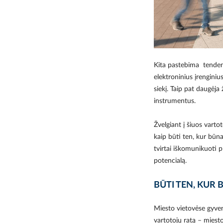
Kita pastebima tendenc
elektroninius įrengini
siekį. Taip pat daugėja
instrumentus.
Žvelgiant į šiuos varto
kaip būti ten, kur būna 
tvirtai iškomunikuoti p
potencialą.
BŪTI TEN, KUR 
Miesto vietovėse gyven
vartotojų ratą – miesto