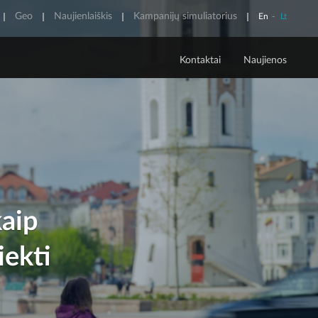
Geo
Naujienlaiškis
Kampanijų simuliatorius
En
-
Lt
Kontaktai
Naujienos
POLITINĖ REKLAMA
Apie politinę reklamą
Skaidrumo pranešimai
kaip
iekti