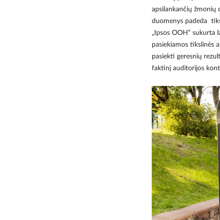
apsilankančių žmonių d
duomenys padeda tiksl
„Ipsos OOH“ sukurta la
pasiekiamos tikslinės 
pasiekti geresnių rezul
faktinį auditorijos kon