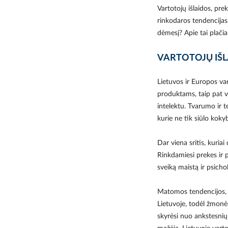
Vartotojų išlaidos, pre
rinkodaros tendencijas.
dėmesį? Apie tai plači
VARTOTOJŲ IŠLA
Lietuvos ir Europos var
produktams, taip pat v
intelektu. Tvarumo ir t
kurie ne tik siūlo kokyb
Dar viena sritis, kuriai 
Rinkdamiesi prekes ir p
sveiką maistą ir psich
Matomos tendencijos, 
Lietuvoje, todėl žmonė
skyrėsi nuo ankstesnių