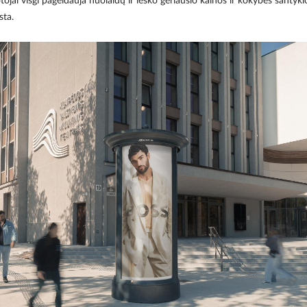
tojai visgi pageidauja nuolaidų ir ieško geriausio kainos ir kokybės santykio
sta.