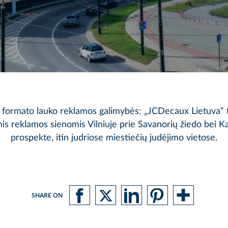
o formato lauko reklamos galimybės:
„JCDecaux Lietuva“
t
is reklamos sienomis Vilniuje prie Savanorių žiedo bei 
prospekte, itin judriose miestiečių judėjimo vietose.
SHARE ON