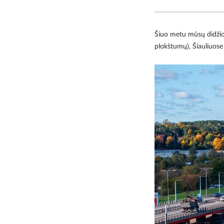
Šiuo metu mūsų didžioj
plokštumų), Šiauliuose