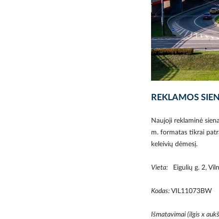
REKLAMOS SIEN
Naujoji reklaminė siena
m. formatas tikrai pat
keleivių dėmesį.
Vieta:
Eigulių g. 2, Vil
Kodas:
VIL11073BW
Išmatavimai (ilgis x aukš