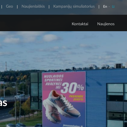
Geo
Naujienlaiškis
Kampanijų simuliatorius
En
-
Lt
Kontaktai
Naujienos
POLITINĖ REKLAMA
Apie politinę reklamą
Skaidrumo pranešimai
as