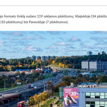
o formato tinklą sudaro 119 reklamos plokštumų: Klaipėdoje (34 plokštum
 (10 plokštumų) bei Panevėžyje (7 plokštumos).