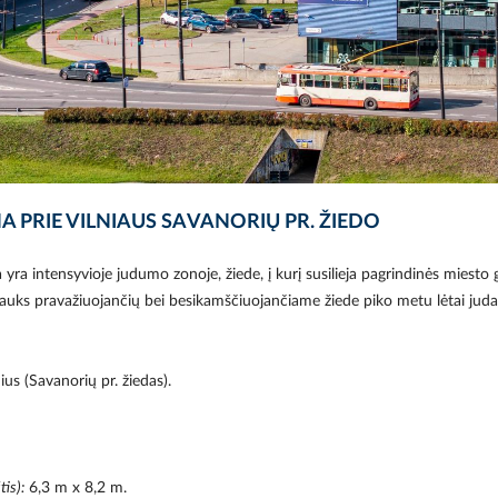
A PRIE VILNIAUS SAVANORIŲ PR. ŽIEDO
 yra intensyvioje judumo zonoje, žiede, į kurį susilieja pagrindinės miesto 
rauks pravažiuojančių bei besikamščiuojančiame žiede piko metu lėtai juda
nius (Savanorių pr. žiedas).
tis):
6,3 m x 8,2 m.